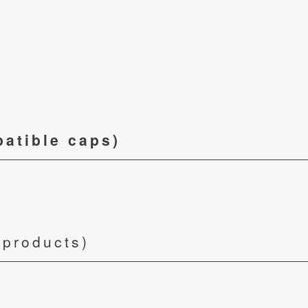
ible caps)
roducts)