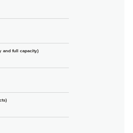
nd full capacity)
ts)