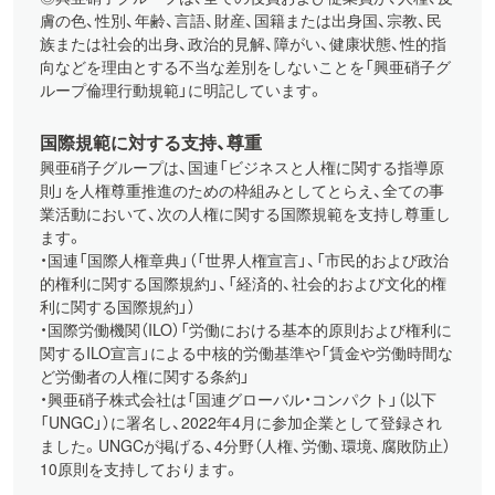
膚の色、性別、年齢、言語、財産、国籍または出身国、宗教、民
族または社会的出身、政治的見解、障がい、健康状態、性的指
向などを理由とする不当な差別をしないことを「興亜硝子グ
ループ倫理行動規範」に明記しています。
国際規範に対する支持、尊重
興亜硝子グループは、国連「ビジネスと人権に関する指導原
則」を人権尊重推進のための枠組みとしてとらえ、全ての事
業活動において、次の人権に関する国際規範を支持し尊重し
ます。
・国連「国際人権章典」（「世界人権宣言」、「市民的および政治
的権利に関する国際規約」、「経済的、社会的および文化的権
利に関する国際規約」）
・国際労働機関（ILO）「労働における基本的原則および権利に
関するILO宣言」による中核的労働基準や「賃金や労働時間な
ど労働者の人権に関する条約」
・興亜硝子株式会社は「国連グローバル・コンパクト」（以下
「UNGC」）に署名し、2022年4月に参加企業として登録され
ました。UNGCが掲げる、4分野（人権、労働、環境、腐敗防止）
10原則を支持しております。