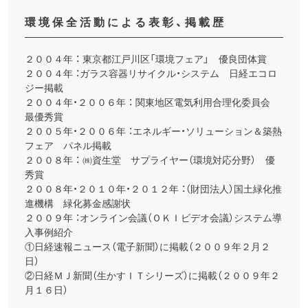
環境保全活動による表彰、掲載歴
２００４年 ： 東京都江戸川区「環境フェア」 優良団体賞
２００４年 ：ガラス容器リサイクル・システム 日経エコロ
ジー掲載
２００４年・２００６年 ： 関東地区電気利用合理化委員会
最優秀賞
２００５年・２００６年 ：エネルギー・ソリューション＆築熱
フェア パネル掲載
２００８年 ： ㈱資生堂 サプライヤー（環境対応分野） 優
秀賞
２００８年・２０１０年・２０１２年 ：（財団法人）国土緑化推
進機構 緑化募金感謝状
２００９年 ：オンライン会議（ＯＫＩビデオ会議）システム導
入事例紹介
①日経速報ニュース（電子新聞）に掲載（２００９年２月２
日）
②日経ＭＪ新聞（生かすＩＴシリーズ）に掲載（２００９年２
月１６日）