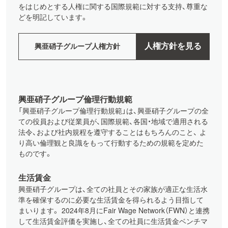
をはじめとする人権に関する国際規範に対する支持、尊重な
どを明記しています。
人権方針を見る
興亜硝子グループ人権方針
興亜硝子グループ倫理行動規範
「興亜硝子グループ倫理行動規範」は、興亜硝子グループの全
ての役員および従業員が、国際規範、各国・地域で適用される
法令、および社内規程を遵守することはもちろんのこと、 よ
り高い倫理観と良識をもって行動するための規範を定めた
ものです。
生活賃金
興亜硝子グループは、全ての社員とその家族が適正な生活水
準を確保するのに必要な生活賃金を得られるよう目指して
まいります。 2024年8月にFair Wage Network（FWN）と連携
して生活賃金評価を実施し、全ての社員に生活賃金ベンチマ