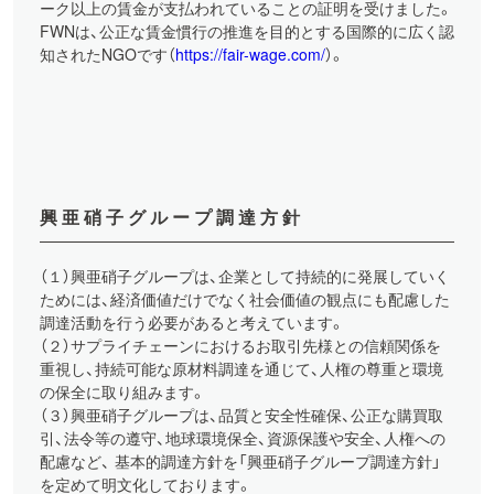
ーク以上の賃金が支払われていることの証明を受けました。
FWNは、公正な賃金慣行の推進を目的とする国際的に広く認
知されたNGOです（
https://fair-wage.com/
）。
興亜硝子グループ調達方針
（１）興亜硝子グループは、企業として持続的に発展していく
ためには、経済価値だけでなく社会価値の観点にも配慮した
調達活動を行う必要があると考えています。
（２）サプライチェーンにおけるお取引先様との信頼関係を
重視し、持続可能な原材料調達を通じて、人権の尊重と環境
の保全に取り組みます。
（３）興亜硝子グループは、品質と安全性確保、公正な購買取
引、法令等の遵守、地球環境保全、資源保護や安全、人権への
配慮など、 基本的調達方針を「興亜硝子グループ調達方針」
を定めて明文化しております。