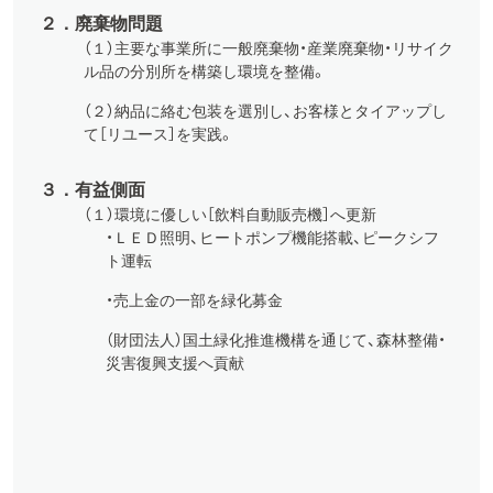
２．廃棄物問題
（１）主要な事業所に一般廃棄物・産業廃棄物・リサイク
ル品の分別所を構築し環境を整備。
（２）納品に絡む包装を選別し、お客様とタイアップし
て［リユース］を実践。
３．有益側面
（１）環境に優しい［飲料自動販売機］へ更新
・ＬＥＤ照明、ヒートポンプ機能搭載、ピークシフ
ト運転
・売上金の一部を緑化募金
（財団法人）国土緑化推進機構を通じて、森林整備・
災害復興支援へ貢献