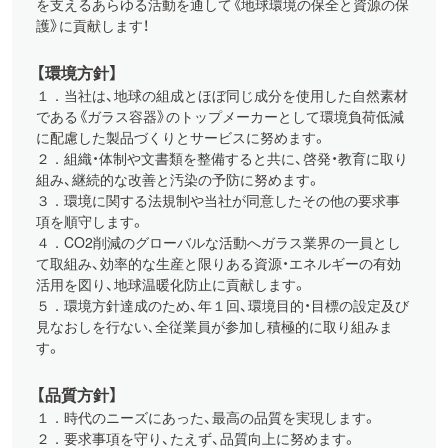
を支えるあらゆる活動を通して《地球環境の保全と資源の保
護》に貢献します！
【環境方針】
１．当社は、地球の組成とほぼ同じ成分を使用した自然素材
である《ガラス容器》のトップメーカーとして環境負荷低減
に配慮した製品づくりとサービスに努めます。
２．組織・体制や文書類を整備すると共に、啓発・教育に取り
組み、継続的な改善と汚染の予防に努めます。
３．環境に関する法規制や当社が同意したその他の要求事
項を順守します。
４．CO2削減のグローバルな活動へガラス業界の一員とし
て取組み、効率的な生産と限りある資源・エネルギーの有効
活用を図り、地球温暖化防止に貢献します。
５．環境方針達成のため、年１回、環境目的・目標の設定及び
見なおしを行ない､全従業員が参加し積極的に取り組みま
す。
【品質方針】
１．時代のニーズにあった、最高の品質を実現します。
２．要求事項を守り、たえず、品質向上に努めます。